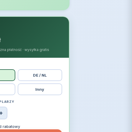
Z
ł
zna płatność · wysyłka gratis
DE / NL
Inny
PLARZY
+
d rabatowy