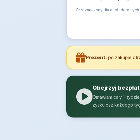
Przeznaczony dla osób dorosłych i
Prezent:
po zakupie otr
Obejrzyj bezpła
Omawiam cały 1. tydzi
zyskujesz każdego tyg