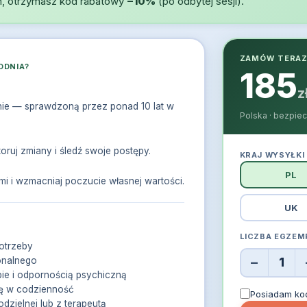
em, otrzymasz kod rabatowy
−10%
(po odbytej sesji).
ZAMÓW TERA
ODNIA?
185
z
ie — sprawdzoną przez ponad 10 lat w
Polska · bezpiec
oruj zmiany i śledź swoje postępy.
KRAJ WYSYŁKI
PL
mi i wzmacniaj poczucie własnej wartości.
UK
LICZBA EGZEM
potrzeby
−
onalnego
1
ie i odpornością psychiczną
ę w codzienność
Posiadam ko
dzielnej lub z terapeutą