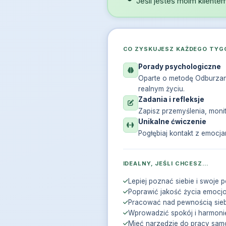
Jeśli jesteś moim klient
CO ZYSKUJESZ KAŻDEGO TYG
Porady psychologiczne
Oparte o metodę Odburzan
realnym życiu.
Zadania i refleksje
Zapisz przemyślenia, monit
Unikalne ćwiczenie
Pogłębiaj kontakt z emocja
IDEALNY, JEŚLI CHCESZ…
Lepiej poznać siebie i swoje 
Poprawić jakość życia emocj
Pracować nad pewnością sieb
Wprowadzić spokój i harmoni
Mieć narzędzie do pracy samo