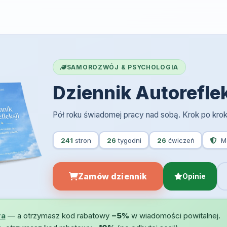
SAMOROZWÓJ & PSYCHOLOGIA
Dziennik Autoreflek
Pół roku świadomej pracy nad sobą. Krok po krok
241
stron
26
tygodni
26
ćwiczeń
Me
Zamów dziennik
Opinie
ra
— a otrzymasz kod rabatowy
−5%
w wiadomości powitalnej.