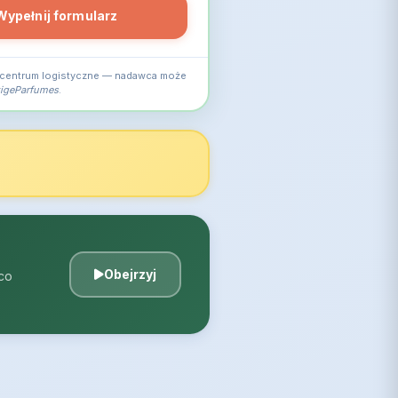
Wypełnij formularz
 centrum logistyczne — nadawca może
tigeParfumes
.
Obejrzyj
 co