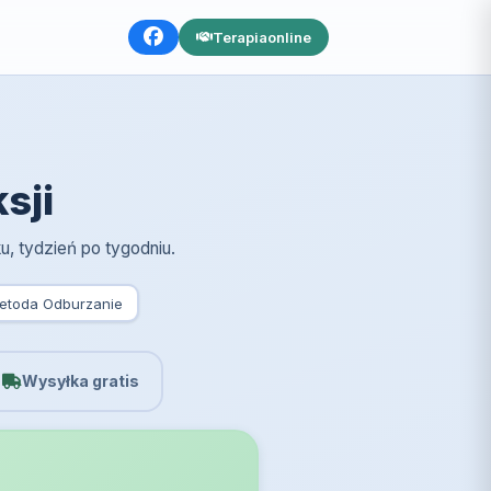
Terapia
online
sji
u, tydzień po tygodniu.
toda Odburzanie
Wysyłka gratis