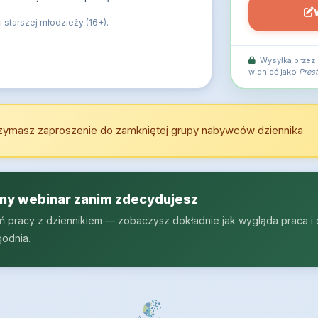
 starszej młodzieży (16+).
Wysyłka przez
widnieć jako
Pres
zymasz zaproszenie do zamkniętej grupy nabywców dziennika
tny webinar zanim zdecydujesz
eń pracy z dziennikiem — zobaczysz dokładnie jak wygląda praca i
odnia.