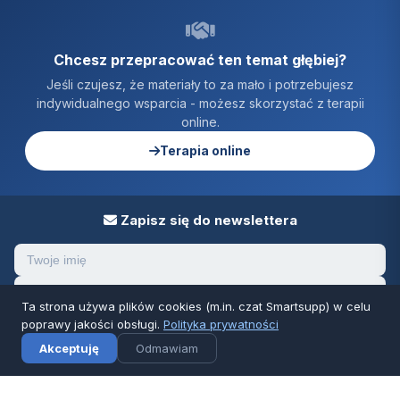
Chcesz przepracować ten temat głębiej?
Jeśli czujesz, że materiały to za mało i potrzebujesz
indywidualnego wsparcia - możesz skorzystać z terapii
online.
Terapia online
Zapisz się do newslettera
Ta strona używa plików cookies (m.in. czat Smartsupp) w celu
poprawy jakości obsługi.
Polityka prywatności
Zapisz się
✕
Dziennik
Akceptuję
Odmawiam
Klikając „Zapisz się" wyrażasz zgodę na otrzymywanie aktualności i
materiałów od odburzanie.pl. Możesz wypisać się w każdej chwili klikając
„Zrezygnuj" w mailu przesłanym od odburzanie.pl.