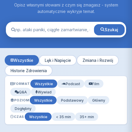
Opisz własnymi słowami z czym się zmagasz - system
automatycznie wykryje temat.
Szukaj
Wszystkie
Lęk i Napięcie
Zmiana i Rozwój
Historie Zdrowienia
FORMAT
Wszystkie
Podcast
Film
Q&A
Wywiad
POZIOM
Wszystkie
Podstawowy
Główny
Dogłębny
CZAS
Wszystkie
< 35 min
35+ min