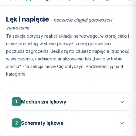
Lęk i napięcie
- poczucie ciągłej gotowości i
zagrożenia
Ta sekcja dotyczy reakcji układu nerwowego, w której ciało i
umysł pozostają w stanie podwyższonej gotowości i
poczucia zagrożenia. Jeśli często czujesz napięcie, trudność
w wyciszeniu, nadmierne analizowanie lub „bycie w trybie
alarmu" - ta sekcja może Cię dotyczyć. Podzieliłem ją na 4
kategorie:
Mechanizm lękowy
1
Lęk jest naturalną reakcją obronną układu nerwowego.
Problem pojawia się, gdy mechanizm ten zostaje
Schematy lękowe
2
„przestrojony" i zaczyna reagować na zagrożenia, których
Na skutek mechanizmu lękowego, mogą występować