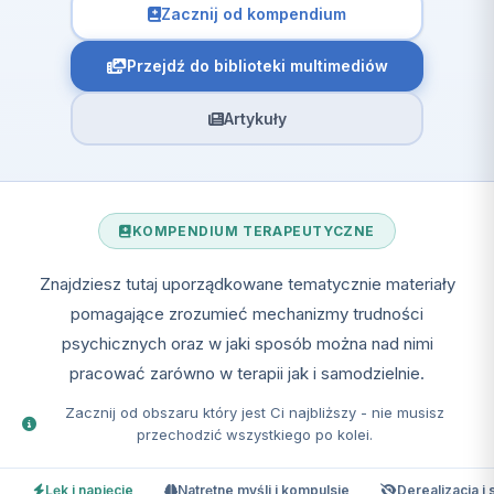
Zacznij od kompendium
Przejdź do biblioteki multimediów
Artykuły
KOMPENDIUM TERAPEUTYCZNE
Znajdziesz tutaj uporządkowane tematycznie materiały
pomagające zrozumieć mechanizmy trudności
psychicznych oraz w jaki sposób można nad nimi
pracować zarówno w terapii jak i samodzielnie.
Zacznij od obszaru który jest Ci najbliższy - nie musisz
przechodzić wszystkiego po kolei.
Lęk i napięcie
Natrętne myśli i kompulsje
Derealizacja i 