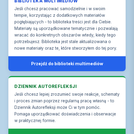
BIBLIOTEKA MULTIMEDIÓW
Lęk nie jest Twoim wrogiem
wysiłku, co nasila wrażliwość na te sygnały
4. Unikanie
Jeśli chcesz pracować samodzielnie i w swoim
Podstawowe zmiany mentalne
Omijanie sytuacji, miejsc lub myśli kojarzonych z
tempie, korzystając z dodatkowych materiałów
lękiem - co krótkoterminowo przynosi ulgę, ale
pogłębiających - to biblioteka treści jest dla Ciebie.
Psychosomatyzacja
długoterminowo utrzymuje i wzmacnia lęk
Materiały są uporządkowane tematycznie i pozwalają
wracać do konkretnych obszarów wtedy, kiedy tego
Wyjaśnienie świadomego działania w odburzaniu
potrzebujesz. Biblioteka jest stale aktualizowana o
nowe materiały oraz te, które stworzyłem do tej pory.
Zacznij od Dystansu
Przejdź do biblioteki multimediów
Więcej powiązanych materiałów w bibliotece
DZIENNIK AUTOREFLEKSJI
Jeśli chcesz lepiej zrozumieć swoje reakcje, schematy
i proces zmian poprzez regularną pracę własną - to
Dziennik Autorefleksji może Ci w tym pomóc.
Pomaga uporządkować doświadczenia i obserwacje
w praktycznej formie.