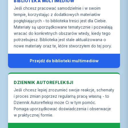
BIBLIOTEKA MULTIMEDIÓW
Lęk nie jest Twoim wrogiem
wysiłku, co nasila wrażliwość na te sygnały
4. Unikanie
Jeśli chcesz pracować samodzielnie i w swoim
Podstawowe zmiany mentalne
Omijanie sytuacji, miejsc lub myśli kojarzonych z
tempie, korzystając z dodatkowych materiałów
lękiem - co krótkoterminowo przynosi ulgę, ale
pogłębiających - to biblioteka treści jest dla Ciebie.
Psychosomatyzacja
długoterminowo utrzymuje i wzmacnia lęk
Materiały są uporządkowane tematycznie i pozwalają
wracać do konkretnych obszarów wtedy, kiedy tego
Wyjaśnienie świadomego działania w odburzaniu
potrzebujesz. Biblioteka jest stale aktualizowana o
nowe materiały oraz te, które stworzyłem do tej pory.
Zacznij od Dystansu
Przejdź do biblioteki multimediów
Więcej powiązanych materiałów w bibliotece
DZIENNIK AUTOREFLEKSJI
Jeśli chcesz lepiej zrozumieć swoje reakcje, schematy
i proces zmian poprzez regularną pracę własną - to
Dziennik Autorefleksji może Ci w tym pomóc.
Pomaga uporządkować doświadczenia i obserwacje
w praktycznej formie.