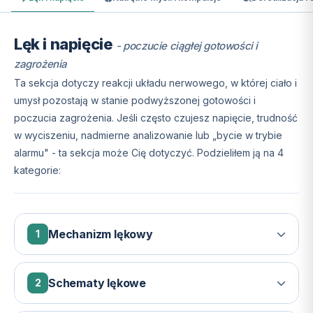
Lęk i napięcie
- poczucie ciągłej gotowości i
zagrożenia
Ta sekcja dotyczy reakcji układu nerwowego, w której ciało i
umysł pozostają w stanie podwyższonej gotowości i
poczucia zagrożenia. Jeśli często czujesz napięcie, trudność
w wyciszeniu, nadmierne analizowanie lub „bycie w trybie
alarmu" - ta sekcja może Cię dotyczyć. Podzieliłem ją na 4
kategorie:
Mechanizm lękowy
1
Lęk jest naturalną reakcją obronną układu nerwowego.
Problem pojawia się, gdy mechanizm ten zostaje
Schematy lękowe
2
„przestrojony" i zaczyna reagować na zagrożenia, których
Na skutek mechanizmu lękowego, mogą występować