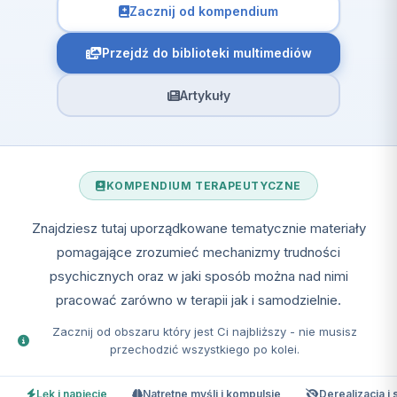
Zacznij od kompendium
Przejdź do biblioteki multimediów
Artykuły
KOMPENDIUM TERAPEUTYCZNE
Znajdziesz tutaj uporządkowane tematycznie materiały
pomagające zrozumieć mechanizmy trudności
psychicznych oraz w jaki sposób można nad nimi
pracować zarówno w terapii jak i samodzielnie.
Zacznij od obszaru który jest Ci najbliższy - nie musisz
przechodzić wszystkiego po kolei.
Lęk i napięcie
Natrętne myśli i kompulsje
Derealizacja i 