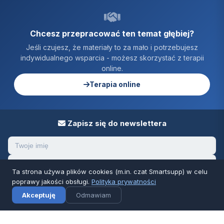
Chcesz przepracować ten temat głębiej?
Jeśli czujesz, że materiały to za mało i potrzebujesz
indywidualnego wsparcia - możesz skorzystać z terapii
online.
Terapia online
Zapisz się do newslettera
Ta strona używa plików cookies (m.in. czat Smartsupp) w celu
poprawy jakości obsługi.
Polityka prywatności
Zapisz się
✕
Dziennik
Akceptuję
Odmawiam
Klikając „Zapisz się" wyrażasz zgodę na otrzymywanie aktualności i
materiałów od odburzanie.pl. Możesz wypisać się w każdej chwili klikając
„Zrezygnuj" w mailu przesłanym od odburzanie.pl.