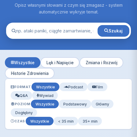
Opisz własnymi słowami z czym się zmagasz - system
automatycznie wykryje temat.
Szukaj
Wszystkie
Lęk i Napięcie
Zmiana i Rozwój
Historie Zdrowienia
FORMAT
Wszystkie
Podcast
Film
Q&A
Wywiad
POZIOM
Wszystkie
Podstawowy
Główny
Dogłębny
CZAS
Wszystkie
< 35 min
35+ min