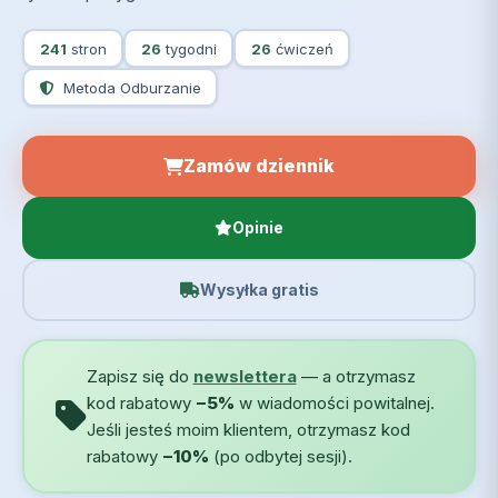
241
stron
26
tygodni
26
ćwiczeń
Metoda Odburzanie
Zamów dziennik
Opinie
Wysyłka gratis
Zapisz się do
newslettera
— a otrzymasz
kod rabatowy
−5%
w wiadomości powitalnej.
Jeśli jesteś moim klientem, otrzymasz kod
rabatowy
−10%
(po odbytej sesji).