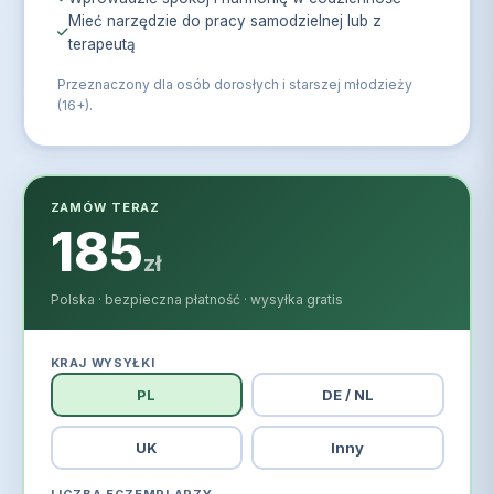
Mieć narzędzie do pracy samodzielnej lub z
terapeutą
Przeznaczony dla osób dorosłych i starszej młodzieży
(16+).
ZAMÓW TERAZ
185
zł
Polska · bezpieczna płatność · wysyłka gratis
KRAJ WYSYŁKI
PL
DE / NL
UK
Inny
LICZBA EGZEMPLARZY