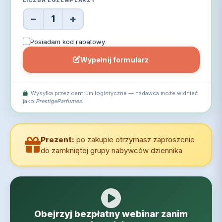
−
+
1
Posiadam kod rabatowy
Wypełnij formularz
Wysyłka przez centrum logistyczne — nadawca może widnieć
jako
PrestigeParfumes
.
Prezent:
po zakupie otrzymasz zaproszenie
do zamkniętej grupy nabywców dziennika
Obejrzyj bezpłatny webinar zanim