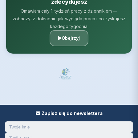
zdecydujesz
Omawiam cały 1. tydzień pracy z dziennikiem —
zobaczysz dokładnie jak wygląda praca i co zyskujesz
każdego tygodnia.
Obejrzyj
Zapisz się do newslettera